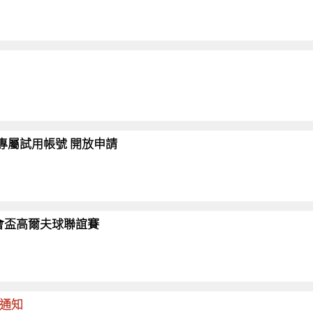
會員專屬試用帳號 開放申請
26協會盃高爾夫球聯誼賽
命通知