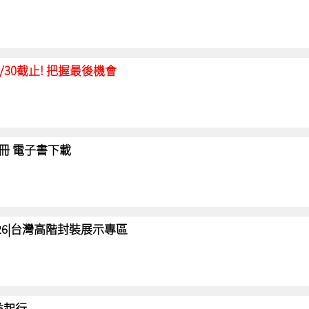
延至6/30截止! 把握最後機會
冊 電子書下載
 2026|台灣高階封裝展示專區
 益起行