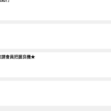
!!敬請會員把握良機★