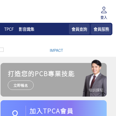
登入
TPCF
影音識集
會員查詢
會員服務
打造您的PCB專業技能
立即報名
培訓課程
加入TPCA會員