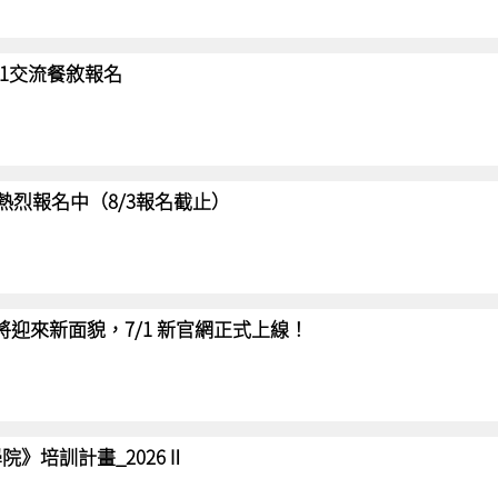
/31交流餐敘報名
賽 熱烈報名中（8/3報名截止）
網將迎來新面貌，7/1 新官網正式上線！
院》培訓計畫_2026Ⅱ