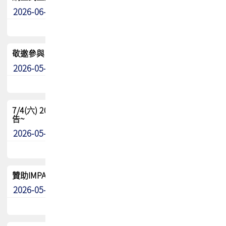
2026-06-24
其他
敬邀參與：TPCA《泰國電路板學院》培訓計畫_2026Ⅱ
2026-05-25
其他
7/4(六) 2026TPCA健康盃羽球聯誼賽 ~成績/中獎名單 公
告~
2026-05-15
最新消息
贊助IMPACT-IAAC 2026 強化品牌影響力與國際曝光機會
2026-05-09
最新消息