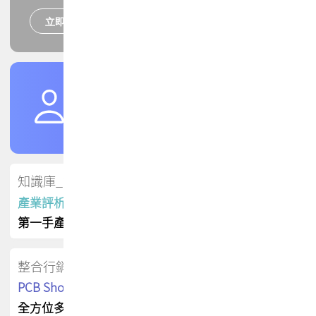
立即報名
培訓課程
加入TPCA會員
了解權益
會員專區
知識庫_會員專屬
產業評析報告
第一手產業資訊
整合行銷
PCB Shop 採購指南
全方位多元曝光方案