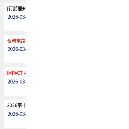
[行前通知]5/8(五) TPCA 2026協會盃高爾夫球聯誼賽
2026-03-20
其他
台灣電路板協會 新任秘書長任命通知
2026-03-13
最新消息
IMPACT -IAAC 2026 徵稿展延至6/30截止! 把握最後機會
2026-03-11
最新消息
2026第十二屆第二次會員大會手冊 電子書下載
2026-03-09
其他