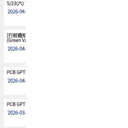
5/23(六) TPCA 2026 大陆高尔夫球联谊赛-苏州中兴
2026-04-29
其他
[行前通知-分組] 4/26(日) TPCA泰國高爾夫球聯誼賽
(Green Valley Country Club)
2026-04-23
其他
PCB GPT來了!! 試營運說明!!
2026-04-20
最新消息
PCB GPT 試營運活動!! 台灣會員專屬試用帳號 開放申請
2026-03-25
最新消息