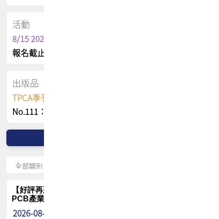
活動
8/15 2026 TPCA健康盃保齡球聯誼賽
報名截止日 : 8/3 活動日期 : 8/15
出版品
TPCA季刊 FREE 線上版
No.111：PCB全球風險布局與韌性
【好評再延長】PCB GPT 全面開放體驗延長到8月!!
PCB產業專屬 AI 知識平台
2026-08-04
最新消息