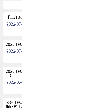
【11/13-15】2026 TPCA 百岳登頂_南橫三星
2026-07-22
最新消息
2026 TPCA中南區會員問卷暨7/31交流餐敘報名
2026-07-08
最新消息
2026 TPCA健康盃保齡球聯誼賽 熱烈報名中（8/3報名截
止）
2026-06-29
最新消息
公告 TPCA 台灣電路板協會官網將迎來新面貌，7/1 新官
網正式上線！