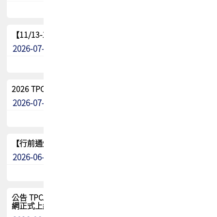
【11/13-15】2026 TPCA 百岳登頂_南橫三星
2026-07-22
最新消息
2026 TPCA中南區會員問卷暨7/31交流餐敘報名
2026-07-08
最新消息
【行前通知】8/15(六) 2026 TPCA健康盃保齡球聯誼賽
2026-06-29
最新消息
公告 TPCA 台灣電路板協會官網將迎來新面貌，7/1 新官
網正式上線！