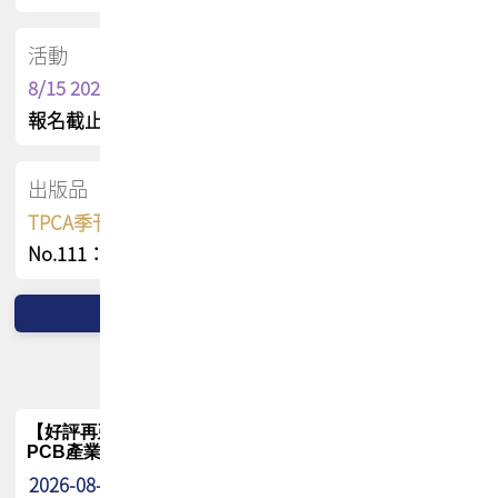
活動
8/15 2026 TPCA健康盃保齡球聯誼賽
報名截止日 : 8/3 活動日期 : 8/15
出版品
TPCA季刊 FREE 線上版
No.111：PCB全球風險布局與韌性
【好評再延長】PCB GPT 全面開放體驗延長到8月!!
PCB產業專屬 AI 知識平台
2026-08-04
最新消息