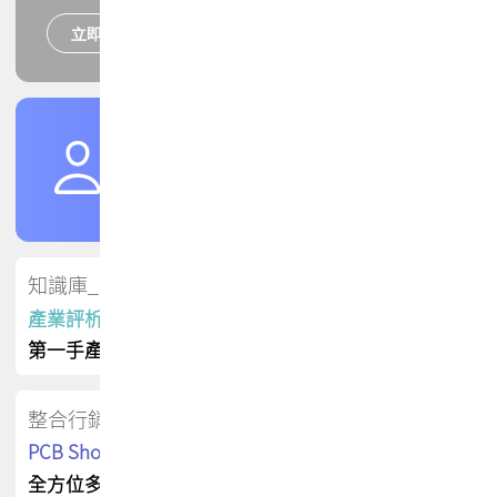
立即報名
培訓課程
加入TPCA會員
了解權益
會員專區
知識庫_會員專屬
產業評析報告
第一手產業資訊
整合行銷
PCB Shop 採購指南
全方位多元曝光方案