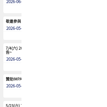
2026-06-24
其他
敬邀參與：TPCA《泰國電路板學院》培訓計畫_2026Ⅱ
2026-05-25
其他
7/4(六) 2026TPCA健康盃羽球聯誼賽 ~成績/中獎名單 公
告~
2026-05-15
最新消息
贊助IMPACT-IAAC 2026 強化品牌影響力與國際曝光機會
2026-05-09
最新消息
5/23(六) TPCA 2026 大陆高尔夫球联谊赛-苏州中兴