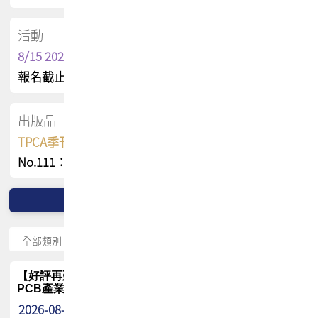
活動
8/15 2026 TPCA健康盃保齡球聯誼賽
報名截止日 : 8/3 活動日期 : 8/15
出版品
TPCA季刊 FREE 線上版
No.111：PCB全球風險布局與韌性
【好評再延長】PCB GPT 全面開放體驗延長到8月!!
PCB產業專屬 AI 知識平台
2026-08-04
最新消息