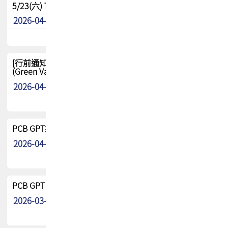
5/23(六) TPCA 2026 大陆高尔夫球联谊赛-苏州中兴
2026-04-29
其他
[行前通知-分組] 4/26(日) TPCA泰國高爾夫球聯誼賽
(Green Valley Country Club)
2026-04-23
其他
PCB GPT來了!! 試營運說明!!
2026-04-20
最新消息
PCB GPT 試營運活動!! 台灣會員專屬試用帳號 開放申請
2026-03-25
最新消息