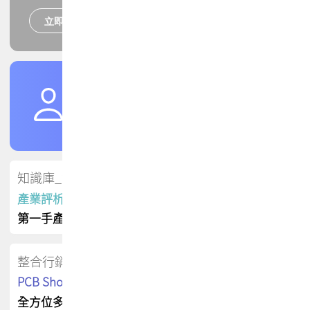
立即報名
培訓課程
加入TPCA會員
了解權益
會員專區
知識庫_會員專屬
產業評析報告
第一手產業資訊
整合行銷
PCB Shop 採購指南
全方位多元曝光方案