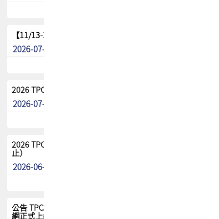
【11/13-15】2026 TPCA 百岳登頂_南橫三星
2026-07-22
最新消息
2026 TPCA中南區會員問卷暨7/31交流餐敘報名
2026-07-08
最新消息
2026 TPCA健康盃保齡球聯誼賽 熱烈報名中（8/3報名截
止）
2026-06-29
最新消息
公告 TPCA 台灣電路板協會官網將迎來新面貌，7/1 新官
網正式上線！