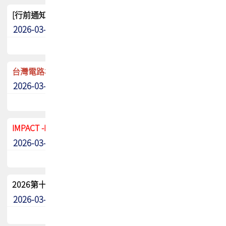
[行前通知]5/8(五) TPCA 2026協會盃高爾夫球聯誼賽
2026-03-20
其他
台灣電路板協會 新任秘書長任命通知
2026-03-13
最新消息
IMPACT -IAAC 2026 徵稿展延至6/30截止! 把握最後機會
2026-03-11
最新消息
2026第十二屆第二次會員大會手冊 電子書下載
2026-03-09
其他