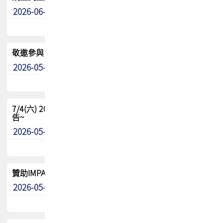
2026-06-24
其他
敬邀參與：TPCA《泰國電路板學院》培訓計畫_2026Ⅱ
2026-05-25
其他
7/4(六) 2026TPCA健康盃羽球聯誼賽 ~成績/中獎名單 公
告~
2026-05-15
最新消息
贊助IMPACT-IAAC 2026 強化品牌影響力與國際曝光機會
2026-05-09
最新消息