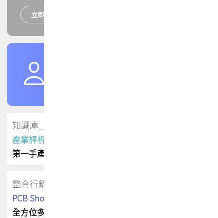
立即報名
培訓課程
加入TPCA會員
了解權益
會員專區
知識庫_會員專屬
產業評析報告
第一手產業資訊
整合行銷
PCB Shop 採購指南
全方位多元曝光方案