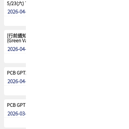
5/23(六) TPCA 2026 大陆高尔夫球联谊赛-苏州中兴
2026-04-29
其他
[行前通知-分組] 4/26(日) TPCA泰國高爾夫球聯誼賽
(Green Valley Country Club)
2026-04-23
其他
PCB GPT來了!! 試營運說明!!
2026-04-20
最新消息
PCB GPT 試營運活動!! 台灣會員專屬試用帳號 開放申請
2026-03-25
最新消息