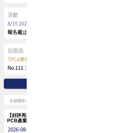
活動
8/15 2026 TPCA健康盃保齡球聯誼賽
報名截止日 : 8/3 活動日期 : 8/15
出版品
TPCA季刊 FREE 線上版
No.111：PCB全球風險布局與韌性
【好評再延長】PCB GPT 全面開放體驗延長到8月!!
PCB產業專屬 AI 知識平台
2026-08-04
最新消息