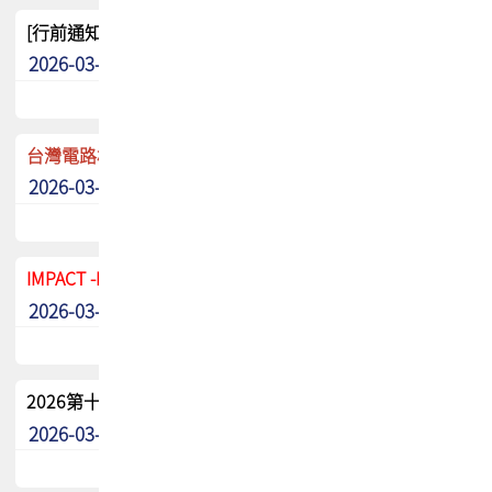
[行前通知]5/8(五) TPCA 2026協會盃高爾夫球聯誼賽
2026-03-20
其他
台灣電路板協會 新任秘書長任命通知
2026-03-13
最新消息
IMPACT -IAAC 2026 徵稿展延至6/30截止! 把握最後機會
2026-03-11
最新消息
2026第十二屆第二次會員大會手冊 電子書下載
2026-03-09
其他