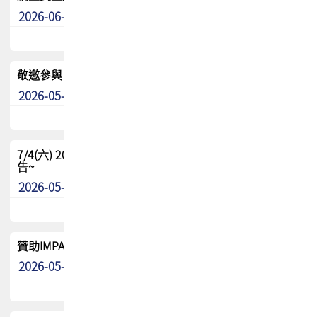
2026-06-24
其他
敬邀參與：TPCA《泰國電路板學院》培訓計畫_2026Ⅱ
2026-05-25
其他
7/4(六) 2026TPCA健康盃羽球聯誼賽 ~成績/中獎名單 公
告~
2026-05-15
最新消息
贊助IMPACT-IAAC 2026 強化品牌影響力與國際曝光機會
2026-05-09
最新消息