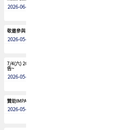
2026-06-24
其他
敬邀參與：TPCA《泰國電路板學院》培訓計畫_2026Ⅱ
2026-05-25
其他
7/4(六) 2026TPCA健康盃羽球聯誼賽 ~成績/中獎名單 公
告~
2026-05-15
最新消息
贊助IMPACT-IAAC 2026 強化品牌影響力與國際曝光機會
2026-05-09
最新消息