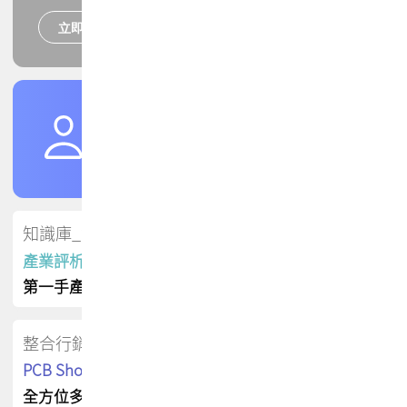
立即報名
培訓課程
加入TPCA會員
了解權益
會員專區
知識庫_會員專屬
產業評析報告
第一手產業資訊
整合行銷
PCB Shop 採購指南
全方位多元曝光方案