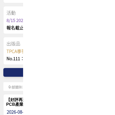
活動
8/15 2026 TPCA健康盃保齡球聯誼賽
報名截止日 : 8/3 活動日期 : 8/15
出版品
TPCA季刊 FREE 線上版
No.111：PCB全球風險布局與韌性
【好評再延長】PCB GPT 全面開放體驗延長到8月!!
PCB產業專屬 AI 知識平台
2026-08-04
最新消息