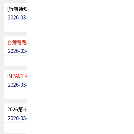
[行前通知]5/8(五) TPCA 2026協會盃高爾夫球聯誼賽
2026-03-20
其他
台灣電路板協會 新任秘書長任命通知
2026-03-13
最新消息
IMPACT -IAAC 2026 徵稿展延至6/30截止! 把握最後機會
2026-03-11
最新消息
2026第十二屆第二次會員大會手冊 電子書下載
2026-03-09
其他