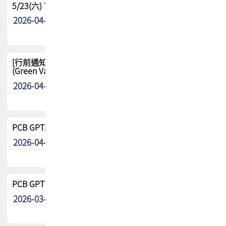
5/23(六) TPCA 2026 大陆高尔夫球联谊赛-苏州中兴
2026-04-29
其他
[行前通知-分組] 4/26(日) TPCA泰國高爾夫球聯誼賽
(Green Valley Country Club)
2026-04-23
其他
PCB GPT來了!! 試營運說明!!
2026-04-20
最新消息
PCB GPT 試營運活動!! 台灣會員專屬試用帳號 開放申請
2026-03-25
最新消息