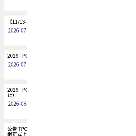
【11/13-15】2026 TPCA 百岳登頂_南橫三星
2026-07-22
最新消息
2026 TPCA中南區會員問卷暨7/31交流餐敘報名
2026-07-08
最新消息
2026 TPCA健康盃保齡球聯誼賽 熱烈報名中（8/3報名截
止）
2026-06-29
最新消息
公告 TPCA 台灣電路板協會官網將迎來新面貌，7/1 新官
網正式上線！