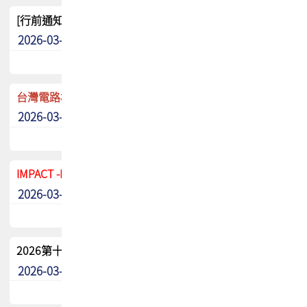
[行前通知]5/8(五) TPCA 2026協會盃高爾夫球聯誼賽
2026-03-20
其他
台灣電路板協會 新任秘書長任命通知
2026-03-13
最新消息
IMPACT -IAAC 2026 徵稿展延至6/30截止! 把握最後機會
2026-03-11
最新消息
2026第十二屆第二次會員大會手冊 電子書下載
2026-03-09
其他