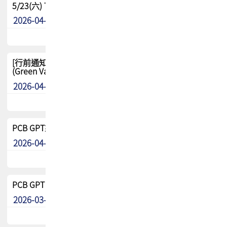
5/23(六) TPCA 2026 大陆高尔夫球联谊赛-苏州中兴
2026-04-29
其他
[行前通知-分組] 4/26(日) TPCA泰國高爾夫球聯誼賽
(Green Valley Country Club)
2026-04-23
其他
PCB GPT來了!! 試營運說明!!
2026-04-20
最新消息
PCB GPT 試營運活動!! 台灣會員專屬試用帳號 開放申請
2026-03-25
最新消息