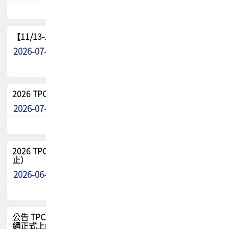
【11/13-15】2026 TPCA 百岳登頂_南橫三星
2026-07-22
最新消息
2026 TPCA中南區會員問卷暨7/31交流餐敘報名
2026-07-08
最新消息
2026 TPCA健康盃保齡球聯誼賽 熱烈報名中（8/3報名截
止）
2026-06-29
最新消息
公告 TPCA 台灣電路板協會官網將迎來新面貌，7/1 新官
網正式上線！