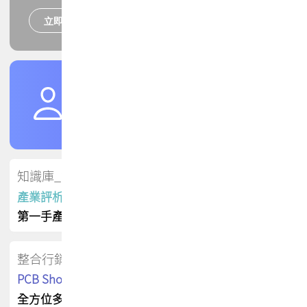
立即報名
培訓課程
加入TPCA會員
了解權益
會員專區
知識庫_會員專屬
產業評析報告
第一手產業資訊
整合行銷
PCB Shop 採購指南
全方位多元曝光方案