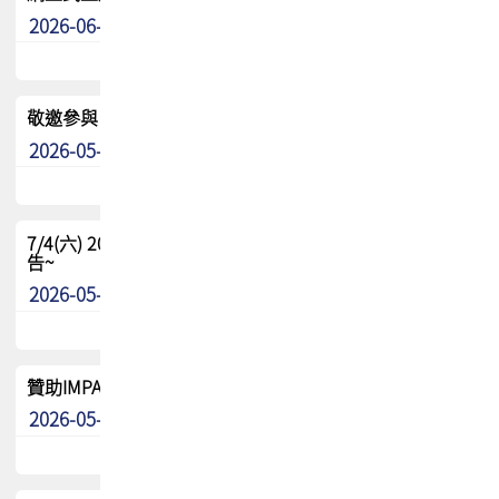
2026-06-24
其他
敬邀參與：TPCA《泰國電路板學院》培訓計畫_2026Ⅱ
2026-05-25
其他
7/4(六) 2026TPCA健康盃羽球聯誼賽 ~成績/中獎名單 公
告~
2026-05-15
最新消息
贊助IMPACT-IAAC 2026 強化品牌影響力與國際曝光機會
2026-05-09
最新消息