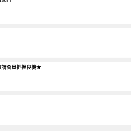
!!敬請會員把握良機★