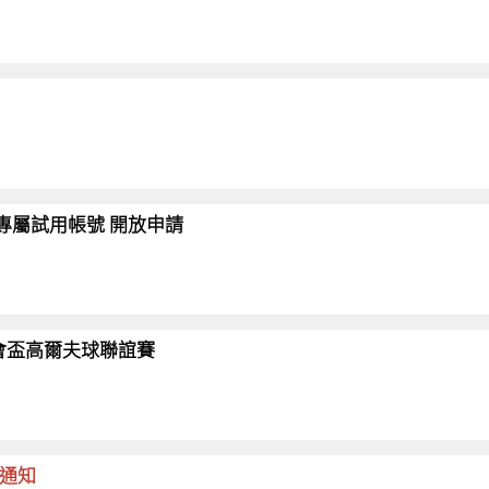
會員專屬試用帳號 開放申請
26協會盃高爾夫球聯誼賽
命通知