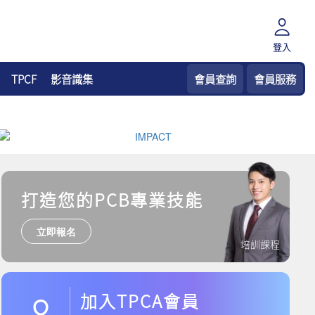
登入
TPCF
影音識集
會員查詢
會員服務
打造您的PCB專業技能
立即報名
培訓課程
加入TPCA會員