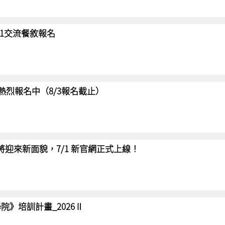
/31交流餐敘報名
賽 熱烈報名中（8/3報名截止）
網將迎來新面貌，7/1 新官網正式上線！
院》培訓計畫_2026Ⅱ