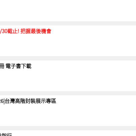
延至6/30截止! 把握最後機會
冊 電子書下載
 2026|台灣高階封裝展示專區
 益起行