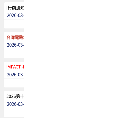
[行前通知]5/8(五) TPCA 2026協會盃高爾夫球聯誼賽
2026-03-20
其他
台灣電路板協會 新任秘書長任命通知
2026-03-13
最新消息
IMPACT -IAAC 2026 徵稿展延至6/30截止! 把握最後機會
2026-03-11
最新消息
2026第十二屆第二次會員大會手冊 電子書下載
2026-03-09
其他