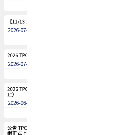
【11/13-15】2026 TPCA 百岳登頂_南橫三星
2026-07-22
最新消息
2026 TPCA中南區會員問卷暨7/31交流餐敘報名
2026-07-08
最新消息
2026 TPCA健康盃保齡球聯誼賽 熱烈報名中（8/3報名截
止）
2026-06-29
最新消息
公告 TPCA 台灣電路板協會官網將迎來新面貌，7/1 新官
網正式上線！