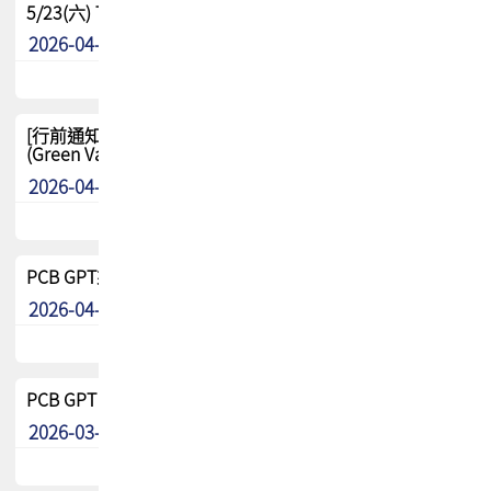
5/23(六) TPCA 2026 大陆高尔夫球联谊赛-苏州中兴
2026-04-29
其他
[行前通知-分組] 4/26(日) TPCA泰國高爾夫球聯誼賽
(Green Valley Country Club)
2026-04-23
其他
PCB GPT來了!! 試營運說明!!
2026-04-20
最新消息
PCB GPT 試營運活動!! 台灣會員專屬試用帳號 開放申請
2026-03-25
最新消息