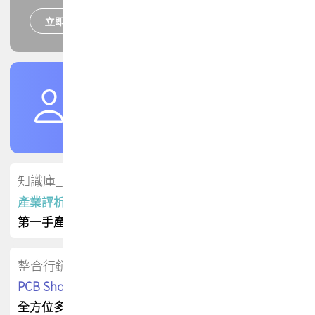
立即報名
培訓課程
加入TPCA會員
了解權益
會員專區
知識庫_會員專屬
產業評析報告
第一手產業資訊
整合行銷
PCB Shop 採購指南
全方位多元曝光方案