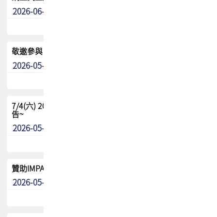
2026-06-24
其他
敬邀參與：TPCA《泰國電路板學院》培訓計畫_2026Ⅱ
2026-05-25
其他
7/4(六) 2026TPCA健康盃羽球聯誼賽 ~成績/中獎名單 公
告~
2026-05-15
最新消息
贊助IMPACT-IAAC 2026 強化品牌影響力與國際曝光機會
2026-05-09
最新消息