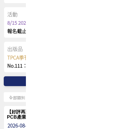
活動
8/15 2026 TPCA健康盃保齡球聯誼賽
報名截止日 : 8/3 活動日期 : 8/15
出版品
TPCA季刊 FREE 線上版
No.111：PCB全球風險布局與韌性
【好評再延長】PCB GPT 全面開放體驗延長到8月!!
PCB產業專屬 AI 知識平台
2026-08-04
最新消息