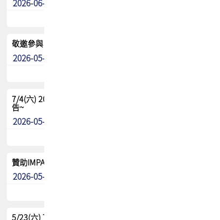
2026-06-24
其他
敬邀參與：TPCA《泰國電路板學院》培訓計畫_2026Ⅱ
2026-05-25
其他
7/4(六) 2026TPCA健康盃羽球聯誼賽 ~成績/中獎名單 公
告~
2026-05-15
最新消息
贊助IMPACT-IAAC 2026 強化品牌影響力與國際曝光機會
2026-05-09
最新消息
5/23(六) TPCA 2026 大陆高尔夫球联谊赛-苏州中兴