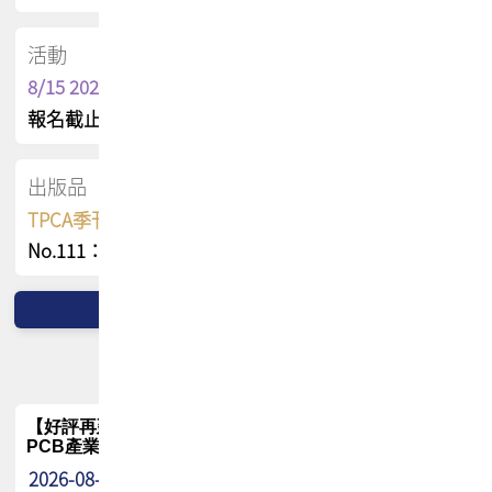
活動
8/15 2026 TPCA健康盃保齡球聯誼賽
報名截止日 : 8/3 活動日期 : 8/15
出版品
TPCA季刊 FREE 線上版
No.111：PCB全球風險布局與韌性
【好評再延長】PCB GPT 全面開放體驗延長到8月!!
PCB產業專屬 AI 知識平台
2026-08-04
最新消息