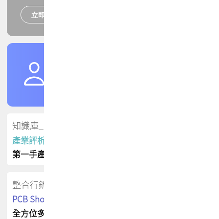
立即報名
培訓課程
加入TPCA會員
了解權益
會員專區
知識庫_會員專屬
產業評析報告
第一手產業資訊
整合行銷
PCB Shop 採購指南
全方位多元曝光方案