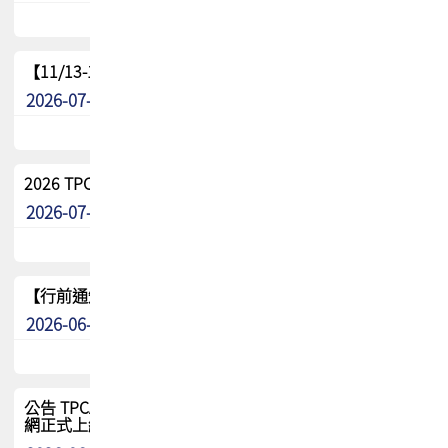
【11/13-15】2026 TPCA 百岳登頂_南橫三星
2026-07-22
最新消息
2026 TPCA中南區會員問卷暨7/31交流餐敘報名
2026-07-08
最新消息
【行前通知】8/15(六) 2026 TPCA健康盃保齡球聯誼賽
2026-06-29
最新消息
公告 TPCA 台灣電路板協會官網將迎來新面貌，7/1 新官
網正式上線！