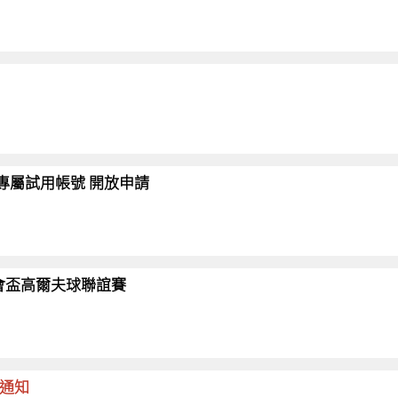
會員專屬試用帳號 開放申請
26協會盃高爾夫球聯誼賽
命通知