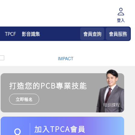
登入
TPCF
影音識集
會員查詢
會員服務
打造您的PCB專業技能
立即報名
培訓課程
加入TPCA會員