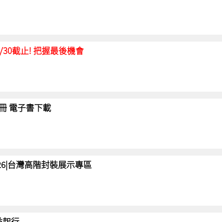
延至6/30截止! 把握最後機會
冊 電子書下載
 2026|台灣高階封裝展示專區
 益起行