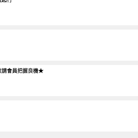
!!敬請會員把握良機★