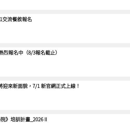
/31交流餐敘報名
賽 熱烈報名中（8/3報名截止）
網將迎來新面貌，7/1 新官網正式上線！
院》培訓計畫_2026Ⅱ