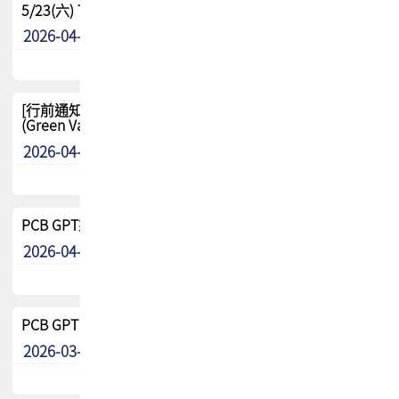
5/23(六) TPCA 2026 大陆高尔夫球联谊赛-苏州中兴
2026-04-29
其他
[行前通知-分組] 4/26(日) TPCA泰國高爾夫球聯誼賽
(Green Valley Country Club)
2026-04-23
其他
PCB GPT來了!! 試營運說明!!
2026-04-20
最新消息
PCB GPT 試營運活動!! 台灣會員專屬試用帳號 開放申請
2026-03-25
最新消息