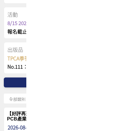
活動
8/15 2026 TPCA健康盃保齡球聯誼賽
報名截止日 : 8/3 活動日期 : 8/15
出版品
TPCA季刊 FREE 線上版
No.111：PCB全球風險布局與韌性
【好評再延長】PCB GPT 全面開放體驗延長到8月!!
PCB產業專屬 AI 知識平台
2026-08-04
最新消息