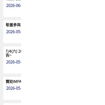
2026-06-24
其他
敬邀參與：TPCA《泰國電路板學院》培訓計畫_2026Ⅱ
2026-05-25
其他
7/4(六) 2026TPCA健康盃羽球聯誼賽 ~成績/中獎名單 公
告~
2026-05-15
最新消息
贊助IMPACT-IAAC 2026 強化品牌影響力與國際曝光機會
2026-05-09
最新消息