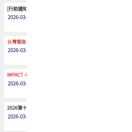
[行前通知]5/8(五) TPCA 2026協會盃高爾夫球聯誼賽
2026-03-20
其他
台灣電路板協會 新任秘書長任命通知
2026-03-13
最新消息
IMPACT -IAAC 2026 徵稿展延至6/30截止! 把握最後機會
2026-03-11
最新消息
2026第十二屆第二次會員大會手冊 電子書下載
2026-03-09
其他