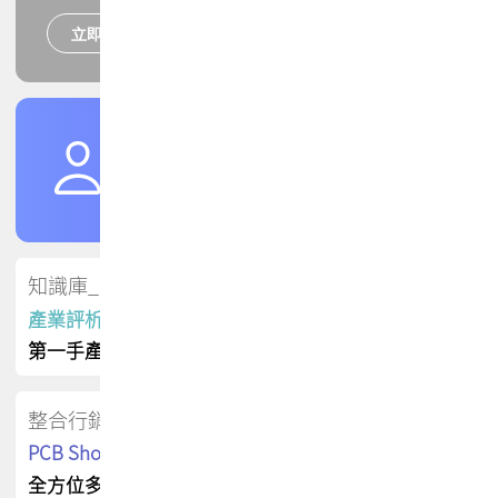
立即報名
培訓課程
加入TPCA會員
了解權益
會員專區
知識庫_會員專屬
產業評析報告
第一手產業資訊
整合行銷
PCB Shop 採購指南
全方位多元曝光方案