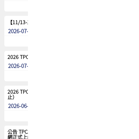
【11/13-15】2026 TPCA 百岳登頂_南橫三星
2026-07-22
最新消息
2026 TPCA中南區會員問卷暨7/31交流餐敘報名
2026-07-08
最新消息
2026 TPCA健康盃保齡球聯誼賽 熱烈報名中（8/3報名截
止）
2026-06-29
最新消息
公告 TPCA 台灣電路板協會官網將迎來新面貌，7/1 新官
網正式上線！