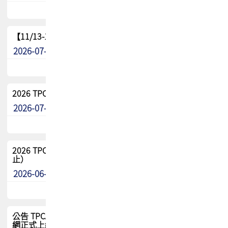
【11/13-15】2026 TPCA 百岳登頂_南橫三星
2026-07-22
最新消息
2026 TPCA中南區會員問卷暨7/31交流餐敘報名
2026-07-08
最新消息
2026 TPCA健康盃保齡球聯誼賽 熱烈報名中（8/3報名截
止）
2026-06-29
最新消息
公告 TPCA 台灣電路板協會官網將迎來新面貌，7/1 新官
網正式上線！