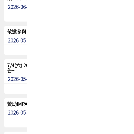
2026-06-24
其他
敬邀參與：TPCA《泰國電路板學院》培訓計畫_2026Ⅱ
2026-05-25
其他
7/4(六) 2026TPCA健康盃羽球聯誼賽 ~成績/中獎名單 公
告~
2026-05-15
最新消息
贊助IMPACT-IAAC 2026 強化品牌影響力與國際曝光機會
2026-05-09
最新消息