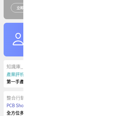
立即報名
培訓課程
加入TPCA會員
了解權益
會員專區
知識庫_會員專屬
產業評析報告
第一手產業資訊
整合行銷
PCB Shop 採購指南
全方位多元曝光方案