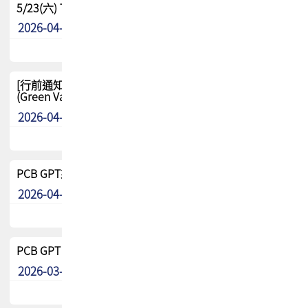
5/23(六) TPCA 2026 大陆高尔夫球联谊赛-苏州中兴
2026-04-29
其他
[行前通知-分組] 4/26(日) TPCA泰國高爾夫球聯誼賽
(Green Valley Country Club)
2026-04-23
其他
PCB GPT來了!! 試營運說明!!
2026-04-20
最新消息
PCB GPT 試營運活動!! 台灣會員專屬試用帳號 開放申請
2026-03-25
最新消息