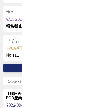
活動
8/15 2026 TPCA健康盃保齡球聯誼賽
報名截止日 : 8/3 活動日期 : 8/15
出版品
TPCA季刊 FREE 線上版
No.111：PCB全球風險布局與韌性
【好評再延長】PCB GPT 全面開放體驗延長到8月!!
PCB產業專屬 AI 知識平台
2026-08-04
最新消息