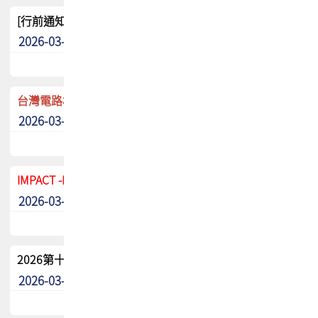
[行前通知]5/8(五) TPCA 2026協會盃高爾夫球聯誼賽
2026-03-20
其他
台灣電路板協會 新任秘書長任命通知
2026-03-13
最新消息
IMPACT -IAAC 2026 徵稿展延至6/30截止! 把握最後機會
2026-03-11
最新消息
2026第十二屆第二次會員大會手冊 電子書下載
2026-03-09
其他