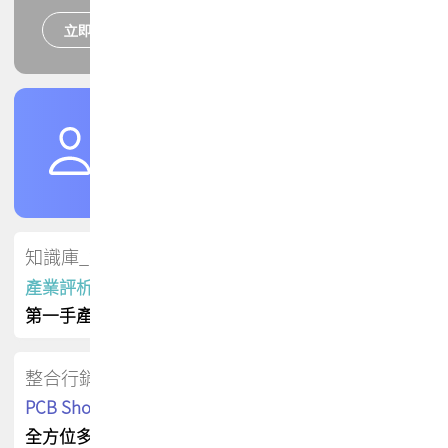
立即報名
培訓課程
加入TPCA會員
了解權益
會員專區
知識庫_會員專屬
產業評析報告
第一手產業資訊
整合行銷
PCB Shop 採購指南
全方位多元曝光方案