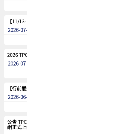
【11/13-15】2026 TPCA 百岳登頂_南橫三星
2026-07-22
最新消息
2026 TPCA中南區會員問卷暨7/31交流餐敘報名
2026-07-08
最新消息
【行前通知】8/15(六) 2026 TPCA健康盃保齡球聯誼賽
2026-06-29
最新消息
公告 TPCA 台灣電路板協會官網將迎來新面貌，7/1 新官
網正式上線！