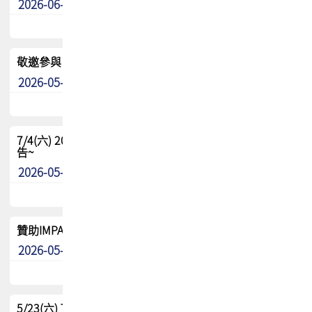
2026-06-24
其他
敬邀參與：TPCA《泰國電路板學院》培訓計畫_2026Ⅱ
2026-05-25
其他
7/4(六) 2026TPCA健康盃羽球聯誼賽 ~成績/中獎名單 公
告~
2026-05-15
最新消息
贊助IMPACT-IAAC 2026 強化品牌影響力與國際曝光機會
2026-05-09
最新消息
5/23(六) TPCA 2026 大陆高尔夫球联谊赛-苏州中兴