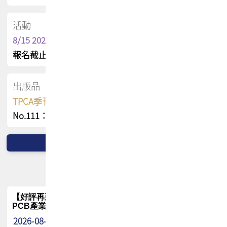
活動
8/15 2026 TPCA健康盃保齡球聯誼賽
報名截止日 : 8/3 活動日期 : 8/15
出版品
TPCA季刊 FREE 線上版
No.111：PCB全球風險布局與韌性
【好評再延長】PCB GPT 全面開放體驗延長到8月!!
PCB產業專屬 AI 知識平台
2026-08-04
最新消息