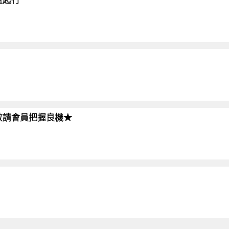
!!敬請會員把握良機★