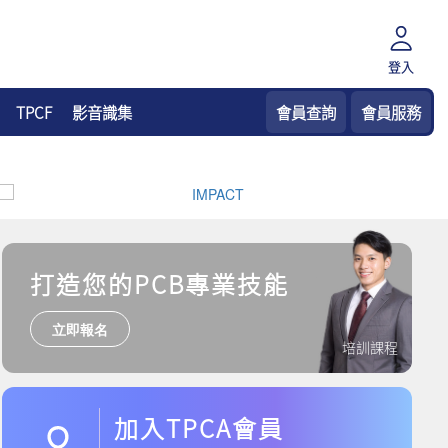
登入
TPCF
影音識集
會員查詢
會員服務
打造您的PCB專業技能
立即報名
培訓課程
加入TPCA會員