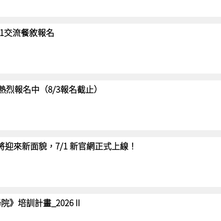
/31交流餐敘報名
賽 熱烈報名中（8/3報名截止）
網將迎來新面貌，7/1 新官網正式上線！
院》培訓計畫_2026Ⅱ