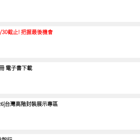
延至6/30截止! 把握最後機會
冊 電子書下載
 2026|台灣高階封裝展示專區
 益起行