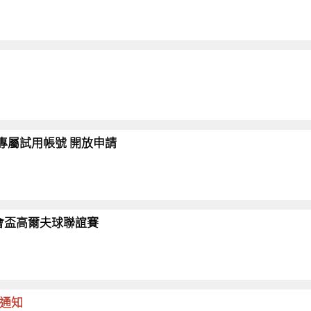
會員專屬試用帳號 開放申請
26協會盃高爾夫球聯誼賽
命通知