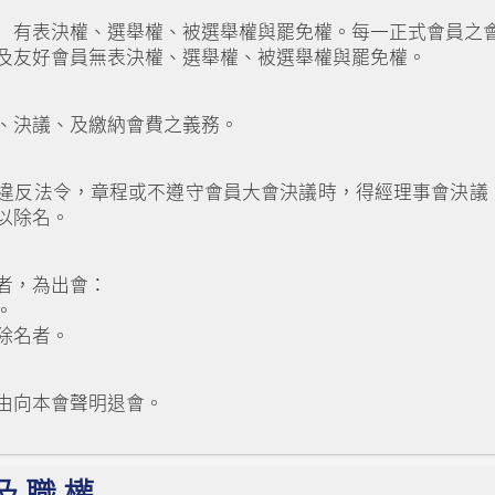
）有表決權、選舉權、被選舉權與罷免權。每一正式會員之
及友好會員無表決權、選舉權、被選舉權與罷免權。
、決議、及繳納會費之義務。
違反法令，章程或不遵守會員大會決議時，得經理事會決議
以除名。
者，為出會：
。
除名者。
由向本會聲明退會。
及 職 權