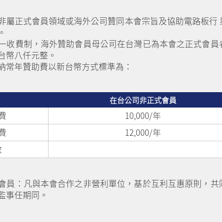
非屬正式會員領域或海外公司贊同本會宗旨及協助電路板行 
。
一收費制，海外贊助會員母公司在台灣已為本會之正式會員
台幣八仟元整。
納常年贊助費以新台幣方式標準為：
在台公司非正式會員
費
10,000/年
費
12,000/年
數
會員：凡與本會合作之非營利單位，基於互利互惠原則，共
監事任期同。