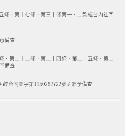
五條、第十七條、第三十條第一、二款經台內社字
同意備查
條、第二十二條、第二十四條、第二十五條、第二
准予備查
內團字第1150282722號函准予備查