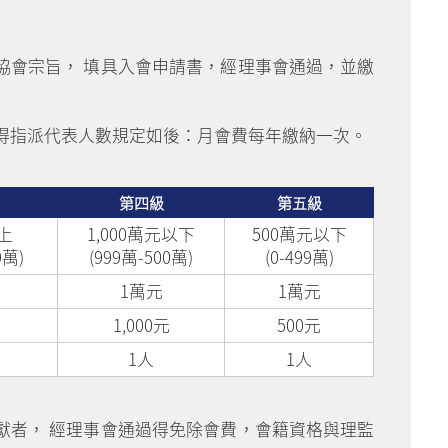
協會宗旨， 填具入會申請書，經理事會通過，並繳
得指派代表人數規定如後：月會費每年繳納一次。
第四級
第五級
以上
1,000萬元以下
500萬元以下
9萬)
(999萬-500萬)
(0-499萬)
1萬元
1萬元
1,000元
500元
1人
1人
獻者， 經理事會通過得免除會費，會籍資格與理監