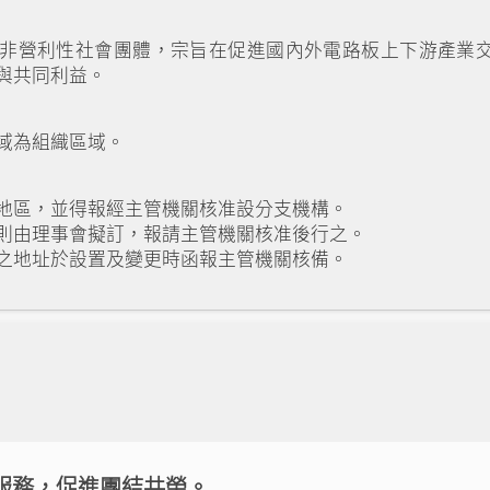
非營利性社會團體，宗旨在促進國內外電路板上下游產業交
與共同利益。
域為組織區域。
地區，並得報經主管機關核准設分支機構。
則由理事會擬訂，報請主管機關核准後行之。
之地址於設置及變更時函報主管機關核備。
服務，促進團結共榮。