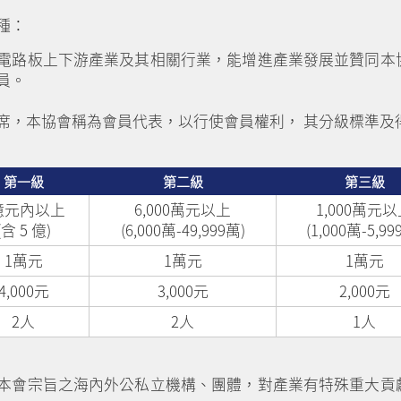
種：
電路板上下游產業及其相關行業，能增進產業發展並贊同本
員。
席，本協會稱為會員代表，以行使會員權利， 其分級標準及
第一級
第二級
第三級
億元內以上
6,000萬元以上
1,000萬元
(含 5 億)
(6,000萬-49,999萬)
(1,000萬-5,99
1萬元
1萬元
1萬元
4,000元
3,000元
2,000元
2人
2人
1人
本會宗旨之海內外公私立機構、團體，對產業有特殊重大貢