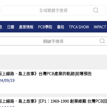
息
日曆
產業情報
PCB學院
書局
TPCA SHOW
IMPACT
板上線路．島上故事》台灣PCB產業的軌跡|前導預告
24/09/19
板上線路．島上故事》|EP1：1969-1990 創業維艱 台灣PC