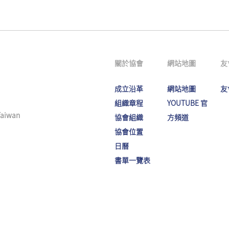
關於協會
網站地圖
友
成立沿革
網站地圖
友
組織章程
YOUTUBE 官
 Taiwan
協會組織
方頻道
協會位置
日曆
書單一覽表