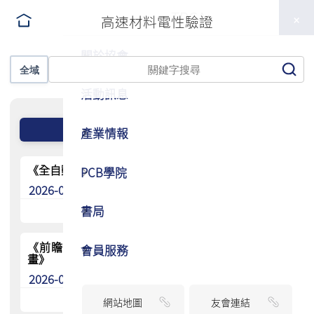
TPCA
高速材料電性驗證
關於協會
全域
活動訊息
產業情報
《全自動化高速 PCB 板量測技術建置—Intel® AIBC》
PCB學院
2026-01-27
書局
《前瞻資料中心與 AI 平台 PCB 製造與驗證測試計
會員服務
畫》
2026-01-27
網站地圖
友會連結