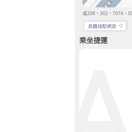
或208、302、707
高鐵接駁網頁
乘坐捷運