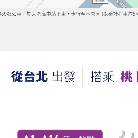
A、5089號公車，於大園高中站下車，步行至本會。 (搭乘計程車約5