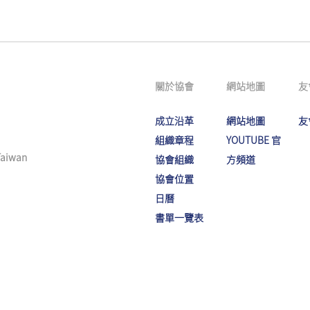
關於協會
網站地圖
友
成立沿革
網站地圖
友
組織章程
YOUTUBE 官
 Taiwan
協會組織
方頻道
協會位置
日曆
書單一覽表