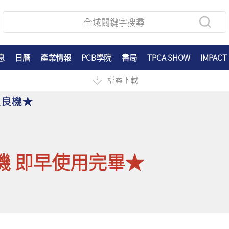
息
日曆
產業情報
PCB學院
書局
TPCA SHOW
IMPACT
檔案下載
握良機★
機 即早使用完畢★